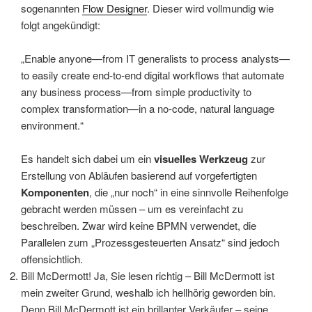
sogenannten
Flow Designer
. Dieser wird vollmundig wie
folgt angekündigt:
„Enable anyone—from IT generalists to process analysts—
to easily create end‑to‑end digital workflows that automate
any business process—from simple productivity to
complex transformation—in a no‑code, natural language
environment.“
Es handelt sich dabei um ein
visuelles Werkzeug
zur
Erstellung von Abläufen basierend auf vorgefertigten
Komponenten
, die „nur noch“ in eine sinnvolle Reihenfolge
gebracht werden müssen – um es vereinfacht zu
beschreiben. Zwar wird keine BPMN verwendet, die
Parallelen zum „Prozessgesteuerten Ansatz“ sind jedoch
offensichtlich.
Bill McDermott! Ja, Sie lesen richtig – Bill McDermott ist
mein zweiter Grund, weshalb ich hellhörig geworden bin.
Denn Bill McDermott ist ein brillanter Verkäufer – seine