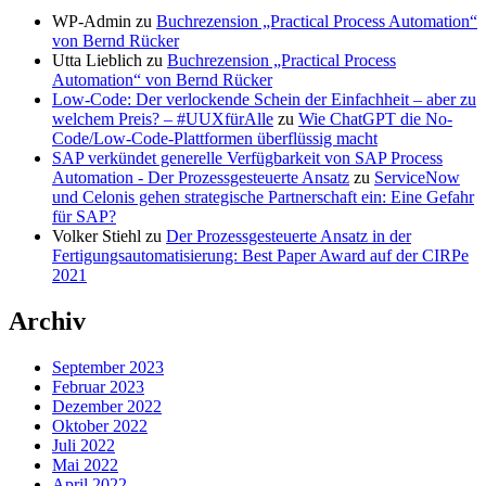
WP-Admin
zu
Buchrezension „Practical Process Automation“
von Bernd Rücker
Utta Lieblich
zu
Buchrezension „Practical Process
Automation“ von Bernd Rücker
Low-Code: Der verlockende Schein der Einfachheit – aber zu
welchem Preis? – #UUXfürAlle
zu
Wie ChatGPT die No-
Code/Low-Code-Plattformen überflüssig macht
SAP verkündet generelle Verfügbarkeit von SAP Process
Automation - Der Prozessgesteuerte Ansatz
zu
ServiceNow
und Celonis gehen strategische Partnerschaft ein: Eine Gefahr
für SAP?
Volker Stiehl
zu
Der Prozessgesteuerte Ansatz in der
Fertigungsautomatisierung: Best Paper Award auf der CIRPe
2021
Archiv
September 2023
Februar 2023
Dezember 2022
Oktober 2022
Juli 2022
Mai 2022
April 2022