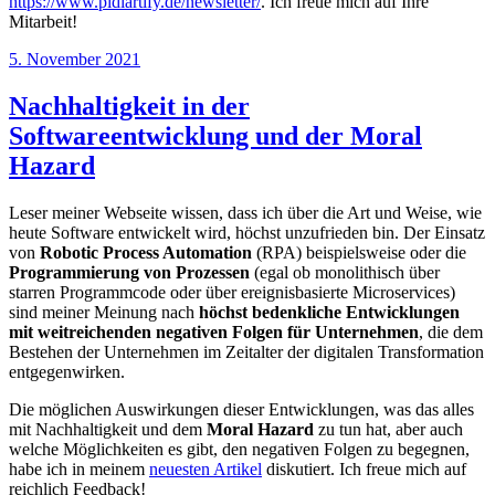
https://www.pidiartify.de/newsletter/
. Ich freue mich auf Ihre
Mitarbeit!
Veröffentlicht
5. November 2021
am
Nachhaltigkeit in der
Softwareentwicklung und der Moral
Hazard
Leser meiner Webseite wissen, dass ich über die Art und Weise, wie
heute Software entwickelt wird, höchst unzufrieden bin. Der Einsatz
von
Robotic Process Automation
(RPA) beispielsweise oder die
Programmierung von Prozessen
(egal ob monolithisch über
starren Programmcode oder über ereignisbasierte Microservices)
sind meiner Meinung nach
höchst bedenkliche Entwicklungen
mit weitreichenden negativen Folgen für Unternehmen
, die dem
Bestehen der Unternehmen im Zeitalter der digitalen Transformation
entgegenwirken.
Die möglichen Auswirkungen dieser Entwicklungen, was das alles
mit Nachhaltigkeit und dem
Moral Hazard
zu tun hat, aber auch
welche Möglichkeiten es gibt, den negativen Folgen zu begegnen,
habe ich in meinem
neuesten Artikel
diskutiert. Ich freue mich auf
reichlich Feedback!