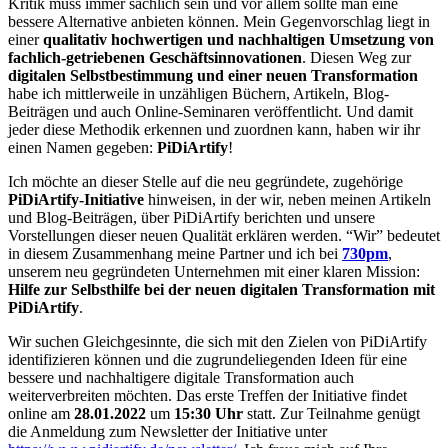
Kritik muss immer sachlich sein und vor allem sollte man eine
bessere Alternative anbieten können. Mein Gegenvorschlag liegt in
einer
qualitativ hochwertigen und nachhaltigen Umsetzung von
fachlich-getriebenen Geschäftsinnovationen
. Diesen Weg zur
digitalen Selbstbestimmung und einer neuen Transformation
habe ich mittlerweile in unzähligen Büchern, Artikeln, Blog-
Beiträgen und auch Online-Seminaren veröffentlicht. Und damit
jeder diese Methodik erkennen und zuordnen kann, haben wir ihr
einen Namen gegeben:
PiDiArtify
!
Ich möchte an dieser Stelle auf die neu gegründete, zugehörige
PiDiArtify-Initiative
hinweisen, in der wir, neben meinen Artikeln
und Blog-Beiträgen, über PiDiArtify berichten und unsere
Vorstellungen dieser neuen Qualität erklären werden. “Wir” bedeutet
in diesem Zusammenhang meine Partner und ich bei
730pm
,
unserem neu gegründeten Unternehmen mit einer klaren Mission:
Hilfe zur Selbsthilfe bei der neuen digitalen Transformation mit
PiDiArtify
.
Wir suchen Gleichgesinnte, die sich mit den Zielen von PiDiArtify
identifizieren können und die zugrundeliegenden Ideen für eine
bessere und nachhaltigere digitale Transformation auch
weiterverbreiten möchten. Das erste Treffen der Initiative findet
online am
28.01.2022
um
15:30 Uhr
statt. Zur Teilnahme genügt
die Anmeldung zum Newsletter der Initiative unter