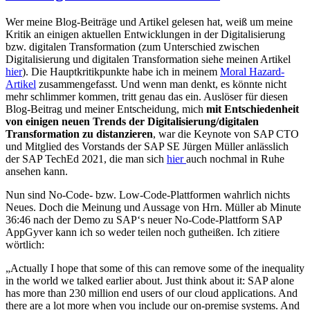
Wer meine Blog-Beiträge und Artikel gelesen hat, weiß um meine
Kritik an einigen aktuellen Entwicklungen in der Digitalisierung
bzw. digitalen Transformation (zum Unterschied zwischen
Digitalisierung und digitalen Transformation siehe meinen Artikel
hier
). Die Hauptkritikpunkte habe ich in meinem
Moral Hazard-
Artikel
zusammengefasst. Und wenn man denkt, es könnte nicht
mehr schlimmer kommen, tritt genau das ein. Auslöser für diesen
Blog-Beitrag und meiner Entscheidung, mich
mit Entschiedenheit
von einigen neuen Trends der Digitalisierung/digitalen
Transformation zu distanzieren
, war die Keynote von SAP CTO
und Mitglied des Vorstands der SAP SE Jürgen Müller anlässlich
der SAP TechEd 2021, die man sich
hier
auch nochmal in Ruhe
ansehen kann.
Nun sind No-Code- bzw. Low-Code-Plattformen wahrlich nichts
Neues. Doch die Meinung und Aussage von Hrn. Müller ab Minute
36:46 nach der Demo zu SAP‘s neuer No-Code-Plattform SAP
AppGyver kann ich so weder teilen noch gutheißen. Ich zitiere
wörtlich:
„Actually I hope that some of this can remove some of the inequality
in the world we talked earlier about. Just think about it: SAP alone
has more than 230 million end users of our cloud applications. And
there are a lot more when you include our on-premise systems. And