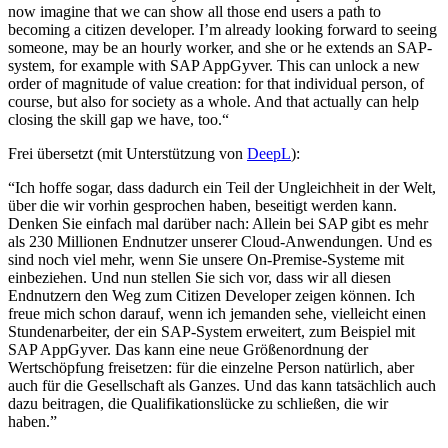
now imagine that we can show all those end users a path to
becoming a citizen developer. I’m already looking forward to seeing
someone, may be an hourly worker, and she or he extends an SAP-
system, for example with SAP AppGyver. This can unlock a new
order of magnitude of value creation: for that individual person, of
course, but also for society as a whole. And that actually can help
closing the skill gap we have, too.“
Frei übersetzt (mit Unterstützung von
DeepL
):
“Ich hoffe sogar, dass dadurch ein Teil der Ungleichheit in der Welt,
über die wir vorhin gesprochen haben, beseitigt werden kann.
Denken Sie einfach mal darüber nach: Allein bei SAP gibt es mehr
als 230 Millionen Endnutzer unserer Cloud-Anwendungen. Und es
sind noch viel mehr, wenn Sie unsere On-Premise-Systeme mit
einbeziehen. Und nun stellen Sie sich vor, dass wir all diesen
Endnutzern den Weg zum Citizen Developer zeigen können. Ich
freue mich schon darauf, wenn ich jemanden sehe, vielleicht einen
Stundenarbeiter, der ein SAP-System erweitert, zum Beispiel mit
SAP AppGyver. Das kann eine neue Größenordnung der
Wertschöpfung freisetzen: für die einzelne Person natürlich, aber
auch für die Gesellschaft als Ganzes. Und das kann tatsächlich auch
dazu beitragen, die Qualifikationslücke zu schließen, die wir
haben.”