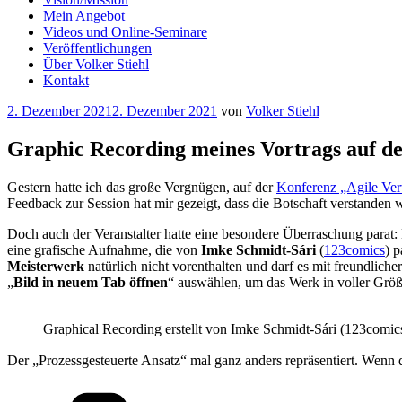
Mein Angebot
Videos und Online-Seminare
Veröffentlichungen
Über Volker Stiehl
Kontakt
Veröffentlicht
2. Dezember 2021
2. Dezember 2021
von
Volker Stiehl
am
Graphic Recording meines Vortrags auf d
Gestern hatte ich das große Vergnügen, auf der
Konferenz „Agile Ve
Feedback zur Session hat mir gezeigt, dass die Botschaft verstanden
Doch auch der Veranstalter hatte eine besondere Überraschung parat:
eine grafische Aufnahme, die von
Imke Schmidt-Sári
(
123comics
) 
Meisterwerk
natürlich nicht vorenthalten und darf es mit freundliche
„
Bild in neuem Tab öffnen
“ auswählen, um das Werk in voller Grö
Graphical Recording erstellt von Imke Schmidt-Sári (123comic
Der „Prozessgesteuerte Ansatz“ mal ganz anders repräsentiert. Wenn d
Kategorien