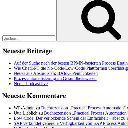
nach:
Neueste Beiträge
Auf der Suche nach der besten BPMN-basierten Process Engin
Wie ChatGPT die No-Code/Low-Code-Plattformen überflüssig
Neues aus Absurdistan: BAföG-Peinlichkeiten
Prozessautomatisierung im Gesundheitswesen
Neuer Podcast live
Neueste Kommentare
WP-Admin
zu
Buchrezension „Practical Process Automation“
Utta Lieblich
zu
Buchrezension „Practical Process Automation
Low-Code: Der verlockende Schein der Einfachheit – aber zu
SAP verkündet generelle Verfügbarkeit von SAP Process Autom