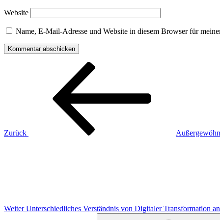
Website
Name, E-Mail-Adresse und Website in diesem Browser für meine
Beitragsnavigation
Vorheriger
Beitrag
Zurück
Außergewöhnl
Nächster
Beitrag
Weiter
Unterschiedliches Verständnis von Digitaler Transformation 
Suchen