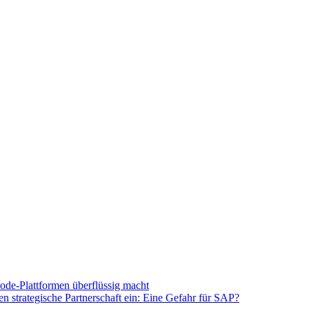
e-Plattformen überflüssig macht
 strategische Partnerschaft ein: Eine Gefahr für SAP?