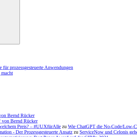
e für prozessgesteuerte Anwendungen
 macht
 von Bernd Rücker
“ von Bernd Rücker
 welchem Preis? – #UUXfürAlle
zu
Wie ChatGPT die No-Code/Low-Cod
ation - Der Prozessgesteuerte Ansatz
zu
ServiceNow und Celonis gehen