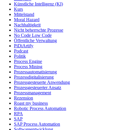
Künstliche Intelligenz (KI)
Kurs
Mittelstand
Moral Hazard
Nachhaltigkeit
Nicht beherrschte Prozesse
No Code Low Code
Öffentliche Verwaltung
PiDiArtify
Podcast
Politik
Process Engine
Process Mining
Prozessautomatisierung
Prozessdigitalisierung
Prozessgesteuerte Anwendung
Prozessgesteuerter Ansatz
Prozessmanagement
Rezension
Roast my business
Robotic Process Automation
RPA
SAP
SAP Process Automation
Softwareentwicklung