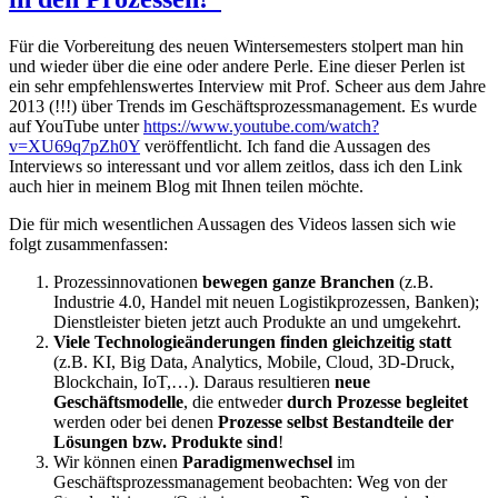
Für die Vorbereitung des neuen Wintersemesters stolpert man hin
und wieder über die eine oder andere Perle. Eine dieser Perlen ist
ein sehr empfehlenswertes Interview mit Prof. Scheer aus dem Jahre
2013 (!!!) über Trends im Geschäftsprozessmanagement. Es wurde
auf YouTube unter
https://www.youtube.com/watch?
v=XU69q7pZh0Y
veröffentlicht. Ich fand die Aussagen des
Interviews so interessant und vor allem zeitlos, dass ich den Link
auch hier in meinem Blog mit Ihnen teilen möchte.
Die für mich wesentlichen Aussagen des Videos lassen sich wie
folgt zusammenfassen:
Prozessinnovationen
bewegen ganze Branchen
(z.B.
Industrie 4.0, Handel mit neuen Logistikprozessen, Banken);
Dienstleister bieten jetzt auch Produkte an und umgekehrt.
Viele Technologieänderungen finden gleichzeitig statt
(z.B. KI, Big Data, Analytics, Mobile, Cloud, 3D-Druck,
Blockchain, IoT,…). Daraus resultieren
neue
Geschäftsmodelle
, die entweder
durch Prozesse begleitet
werden oder bei denen
Prozesse selbst Bestandteile der
Lösungen bzw. Produkte sind
!
Wir können einen
Paradigmenwechsel
im
Geschäftsprozessmanagement beobachten: Weg von der