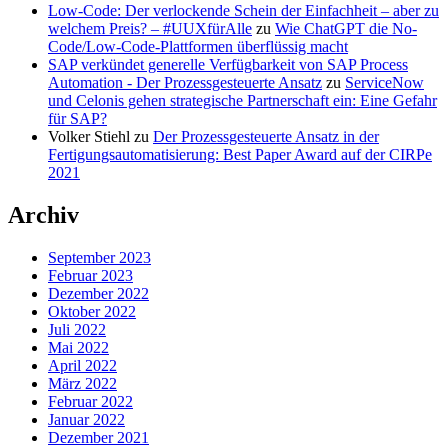
Low-Code: Der verlockende Schein der Einfachheit – aber zu
welchem Preis? – #UUXfürAlle
zu
Wie ChatGPT die No-
Code/Low-Code-Plattformen überflüssig macht
SAP verkündet generelle Verfügbarkeit von SAP Process
Automation - Der Prozessgesteuerte Ansatz
zu
ServiceNow
und Celonis gehen strategische Partnerschaft ein: Eine Gefahr
für SAP?
Volker Stiehl
zu
Der Prozessgesteuerte Ansatz in der
Fertigungsautomatisierung: Best Paper Award auf der CIRPe
2021
Archiv
September 2023
Februar 2023
Dezember 2022
Oktober 2022
Juli 2022
Mai 2022
April 2022
März 2022
Februar 2022
Januar 2022
Dezember 2021