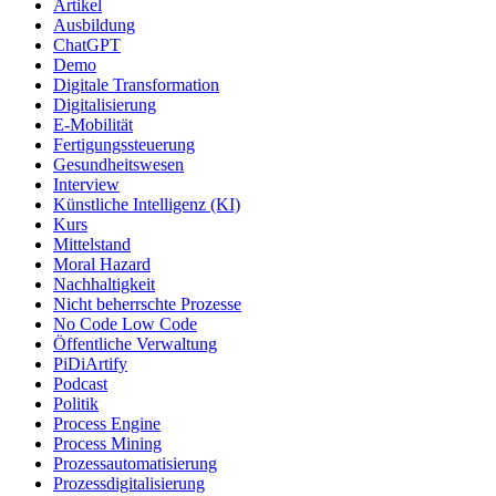
Artikel
Ausbildung
ChatGPT
Demo
Digitale Transformation
Digitalisierung
E-Mobilität
Fertigungssteuerung
Gesundheitswesen
Interview
Künstliche Intelligenz (KI)
Kurs
Mittelstand
Moral Hazard
Nachhaltigkeit
Nicht beherrschte Prozesse
No Code Low Code
Öffentliche Verwaltung
PiDiArtify
Podcast
Politik
Process Engine
Process Mining
Prozessautomatisierung
Prozessdigitalisierung