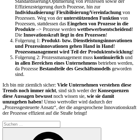
Standardisierung/Optimierung von Prozessen sowie der
Effizienzsteigerung durch Prozesse, hin zur
Individualisierung/ Flexibilisierung/Vereinfachung
von
Prozessen. Weg von der
unterstützenden Funktion
von
Prozessen, stattdessen das
Eingehen von Prozesse in die
Produkte
–> Prozesse werden
wettbewerbsentscheidend
!
Die
Innovationskraft liegt in den Prozessen
!
Folgerung 1:
Produkt- bzw. Dienstleistungsinnovationen
und Prozessinnovationen gehen Hand in Hand
!
Prozessmanagement wird Teil der Produktentwicklung
!
Folgerung 2: Prozessmanagement muss
kontinuierlich
und
in allen Bereichen eines Unternehmens
betrieben werden,
da Prozesse
Bestandteile des Geschäftsmodells
geworden
sind.
Ich bin mir ziemlich sicher:
Viele Unternehmen verstehen diese
Trends noch immer nicht
, sind sich weder der
Konsequenzen
diese Aussagen bewusst
noch wissen sie,
wie sie damit
umzugehen haben
! Umso wertvoller wird dadurch der
„Prozessgesteuerte Ansatz“, der die angesprochene Innovationskraft
der Prozesse effizient auf die Straße bringt!
Suchen
nach:
Suchen