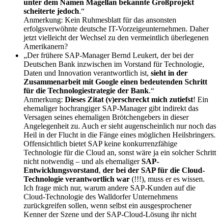
unter dem Namen Magellan bekannte Großprojekt
scheiterte jedoch
.“
Anmerkung: Kein Ruhmesblatt für das ansonsten
erfolgsverwöhnte deutsche IT-Vorzeigeunternehmen. Daher
jetzt vielleicht der Wechsel zu den vermeintlich überlegenen
Amerikanern?
„Der frühere SAP-Manager Bernd Leukert, der bei der
Deutschen Bank inzwischen im Vorstand für Technologie,
Daten und Innovation verantwortlich ist,
sieht in der
Zusammenarbeit mit Google einen bedeutenden Schritt
für die Technologiestrategie der Bank
.“
Anmerkung:
Dieses Zitat (v)erschreckt mich zutiefst
! Ein
ehemaliger hochrangiger SAP-Manager gibt indirekt das
Versagen seines ehemaligen Brötchengebers in dieser
Angelegenheit zu. Auch er sieht augenscheinlich nur noch das
Heil in der Flucht in die Fänge eines möglichen Heilsbringers.
Offensichtlich bietet SAP keine konkurrenzfähige
Technologie für die Cloud an, sonst wäre ja ein solcher Schritt
nicht notwendig – und als ehemaliger
SAP-
Entwicklungsvorstand
,
der bei der SAP für die Cloud-
Technologie verantwortlich war
(!!!), muss er es wissen.
Ich frage mich nur, warum andere SAP-Kunden auf die
Cloud-Technologie des Walldorfer Unternehmens
zurückgreifen sollen, wenn selbst ein ausgesprochener
Kenner der Szene und der SAP-Cloud-Lösung ihr nicht