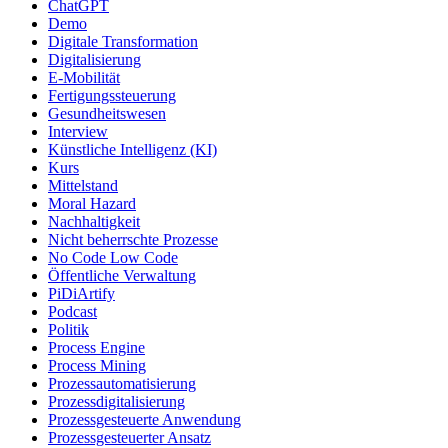
ChatGPT
Demo
Digitale Transformation
Digitalisierung
E-Mobilität
Fertigungssteuerung
Gesundheitswesen
Interview
Künstliche Intelligenz (KI)
Kurs
Mittelstand
Moral Hazard
Nachhaltigkeit
Nicht beherrschte Prozesse
No Code Low Code
Öffentliche Verwaltung
PiDiArtify
Podcast
Politik
Process Engine
Process Mining
Prozessautomatisierung
Prozessdigitalisierung
Prozessgesteuerte Anwendung
Prozessgesteuerter Ansatz