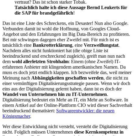
vertraut? Das ist schon starker Tobak.
Tatsächlich halte ich diese Aussage Bernd Leukerts für
die SAP für brandgefährlich
!
Das ist eine Liste des Schreckens, ein Desaster! Nun also Google.
Verbunden damit ist wohl die Hoffnung, von Googles Cloud-
Angebot und den Erfahrungen im Big Data-Bereich zu profitieren.
Bei mir schwingen dagegen eher Zweifel mit. Für mich ist es
tatsächlich eine
Bankrotterklärung
, eine
Verzweiflungstat
.
Nachdem alles nicht funktioniert hat (die obige Liste ist
beeindruckend und erschreckend zugleich), greift man nun nach
dem
wohl allerletzten Strohhalm
: Einem (ohne Zweifel) IT-
erfahrenen Anbieter mit klingendem amerikanischen Namen. Da
muss es doch jetzt endlich klappen. Ich bezweifele das, weil meiner
Meinung nach
Abhängigkeiten geschaffen werden
, die nicht zu
einer vernünftigen Digitalisierungsstrategie passen. Wenn wir doch
eins aus der Digitalisierung gelernt haben, dann ist es doch der
Wandel von Unternehmen hin zu IT-Unternehmen
.
Digitalisierung bedeutet ein Mehr an IT, ein Mehr an Software. In
einem Artikel auf der Online-Plattform CIO wird dieser Sachverhalt
beeindruckend thematisiert:
Softwareentwickler: die neuen
Königsmacher
.
Wer diese Entwicklung nicht versteht, versteht die Digitalisierung
nicht. Folglich müssen Unternehmen
diese Kernkompetenz in