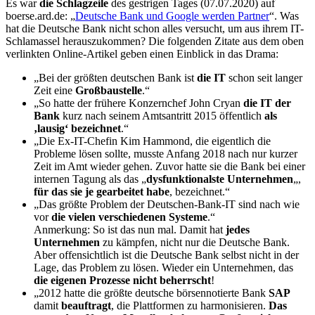
Es war
die Schlagzeile
des gestrigen Tages (07.07.2020) auf
boerse.ard.de: „
Deutsche Bank und Google werden Partner
“. Was
hat die Deutsche Bank nicht schon alles versucht, um aus ihrem IT-
Schlamassel herauszukommen? Die folgenden Zitate aus dem oben
verlinkten Online-Artikel geben einen Einblick in das Drama:
„Bei der größten deutschen Bank ist
die IT
schon seit langer
Zeit eine
Großbaustelle
.“
„So hatte der frühere Konzernchef John Cryan
die IT
der
Bank
kurz nach seinem Amtsantritt 2015 öffentlich
als
‚lausig‘ bezeichnet
.“
„Die Ex-IT-Chefin Kim Hammond, die eigentlich die
Probleme lösen sollte, musste Anfang 2018 nach nur kurzer
Zeit im Amt wieder gehen. Zuvor hatte sie die Bank bei einer
internen Tagung als das „
dysfunktionalste Unternehmen
„,
für das sie je gearbeitet habe
, bezeichnet.“
„Das größte Problem der Deutschen-Bank-IT sind nach wie
vor
die vielen verschiedenen Systeme
.“
Anmerkung: So ist das nun mal. Damit hat
jedes
Unternehmen
zu kämpfen, nicht nur die Deutsche Bank.
Aber offensichtlich ist die Deutsche Bank selbst nicht in der
Lage, das Problem zu lösen. Wieder ein Unternehmen, das
die eigenen Prozesse nicht beherrscht
!
„2012 hatte die größte deutsche börsennotierte Bank
SAP
damit
beauftragt
, die Plattformen zu harmonisieren.
Das