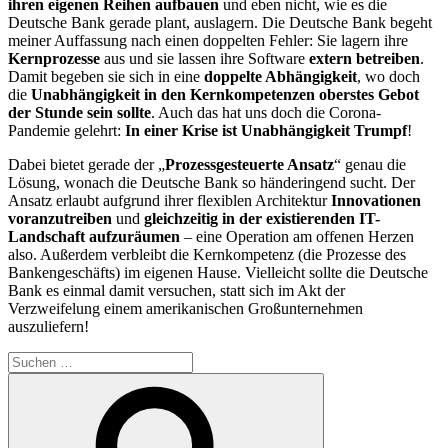
ihren eigenen Reihen aufbauen
und eben nicht, wie es die
Deutsche Bank gerade plant, auslagern. Die Deutsche Bank begeht
meiner Auffassung nach einen doppelten Fehler: Sie lagern ihre
Kernprozesse
aus und sie lassen ihre Software
extern betreiben
.
Damit begeben sie sich in eine
doppelte Abhängigkeit
, wo doch
die
Unabhängigkeit in den Kernkompetenzen oberstes Gebot
der Stunde sein sollte
. Auch das hat uns doch die Corona-
Pandemie gelehrt:
In einer Krise ist Unabhängigkeit Trumpf
!
Dabei bietet gerade der „
Prozessgesteuerte Ansatz
“ genau die
Lösung, wonach die Deutsche Bank so händeringend sucht. Der
Ansatz erlaubt aufgrund ihrer flexiblen Architektur
Innovationen
voranzutreiben
und
gleichzeitig
in der existierenden IT-
Landschaft aufzuräumen
– eine Operation am offenen Herzen
also. Außerdem verbleibt die Kernkompetenz (die Prozesse des
Bankengeschäfts) im eigenen Hause. Vielleicht sollte die Deutsche
Bank es einmal damit versuchen, statt sich im Akt der
Verzweifelung einem amerikanischen Großunternehmen
auszuliefern!
Suchen
nach:
Suchen